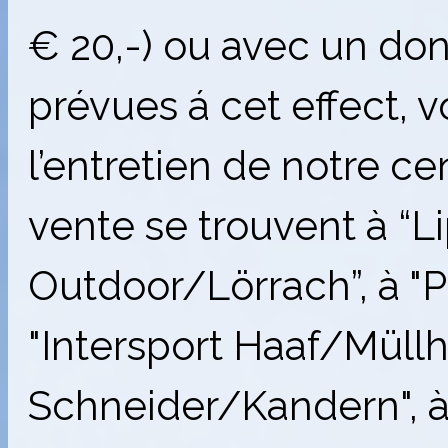
€ 20,-) ou avec un do
prévues á cet effect, 
l’entretien de notre ce
vente se trouvent à “Li
Outdoor/Lörrach
”
, à 
"
Intersport Haaf/Müll
Schneider/Kandern"
,