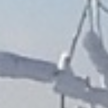
Winterwanderwege: nicht
präparier
Bitte auf den Parkplätzen
jederzeit
GEORDN
und
IMMER
eine 4 Meter breite Gasse für Re
und das Spurgerät freilassen - DAN
Unterstützen Sie uns durch den Kauf einer V
einer Spende, damit das Lopienzentrum weit
werden kann.
Skiclub Malsburg-Marzell
Sparkasse Lörrach-Rheinfelden
IBAN DE79
6835 0048 0001 0575
BIC SKLODE66
Euer Skiclub Team