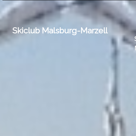
LOIPENZUSTAND:
Skiclub Malsburg-Marzell
Meierskopf-Spur:
nicht
präparier
Nonnenmattweiher-Spur: nicht präparie
Gleichen-Loipe: nicht
präparier
Bergle-Loipe:
nicht
präparier
Stühle-Egerten:
nicht
präparier
Zugang Egerten:
nicht
präparier
Zugang Kreuzweg: nicht
präparier